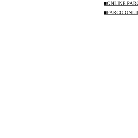
■ONLINE PA
■PARCO ONL