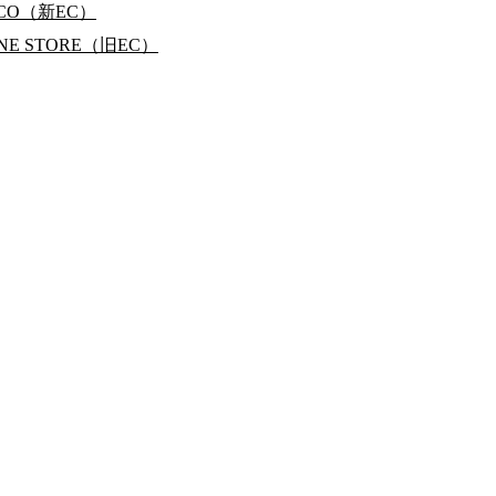
RCO（新EC）
INE STORE（旧EC）