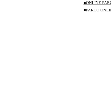
■ONLINE PA
■PARCO ONL