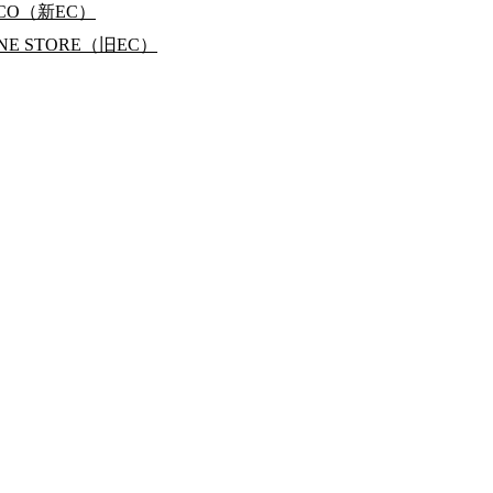
RCO（新EC）
INE STORE（旧EC）