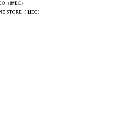
RCO（新EC）
INE STORE（旧EC）