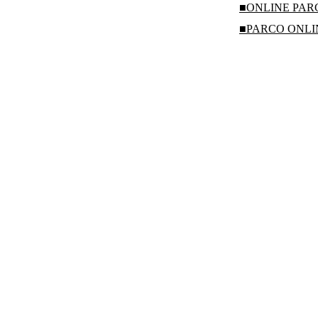
■ONLINE PA
■PARCO ONL