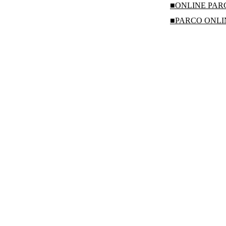
■ONLINE PA
■PARCO ONL