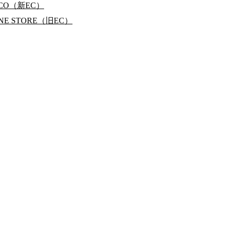
RCO（新EC）
INE STORE（旧EC）